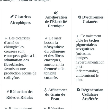
🌿
🩹 Cicatrices
Amélioration
🎨 Dyschromies
de l’Élasticité
Cutanées
Atrophiques
Dermique
🔸 Ce traitement
🔸 Les cicatrices
🔸 Le laser
cible les
taches
d’acné ou
booste la
pigmentaires
chirurgicales
néosynthèse
irrégulières
creusées sont
du collagène
(mélasma,
estompées grâce à la
et des fibres
lentigos,
stimulation des
élastiques
,
hyperpigmentation
fibroblastes
,
améliorant la
post-
favorisant une
fermeté et la
inflammatoire),
production accrue de
tonicité
uniformisant le
collagène.
cutanée
.
teint.
💧 Affinement
🔄 Régénération
⚡ Réduction des
du Grain de
Cellulaire
Rides et Ridules
Peau
Accélérée
🔸 En provoquant
🔸 Réduction