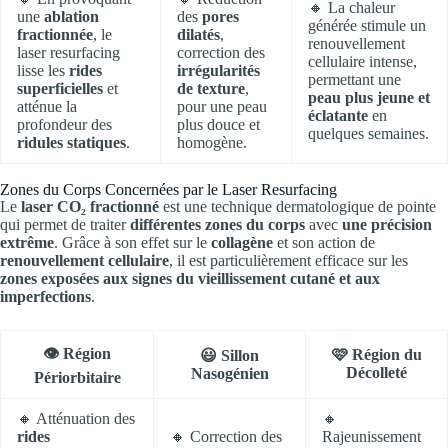
🔸 La chaleur
une
ablation
des
pores
générée stimule un
fractionnée
, le
dilatés
,
renouvellement
laser resurfacing
correction des
cellulaire intense,
lisse les
rides
irrégularités
permettant une
superficielles
et
de texture
,
peau plus jeune et
atténue la
pour une peau
éclatante
en
profondeur des
plus douce et
quelques semaines.
ridules statiques
.
homogène.
Zones du Corps Concernées par le Laser Resurfacing
Le
laser CO₂ fractionné
est une technique dermatologique de pointe
qui permet de traiter
différentes zones du corps
avec
une précision
extrême
. Grâce à son effet sur le
collagène
et son action de
renouvellement cellulaire
, il est particulièrement efficace sur les
zones exposées aux signes du vieillissement cutané et aux
imperfections
.
👁 Région
🩷 Région du
😃 Sillon
Décolleté
Nasogénien
Périorbitaire
🔸 Atténuation des
🔸
rides
🔸 Correction des
Rajeunissement