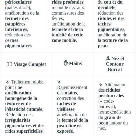
périoculaires
rides profondes
du
cou et du
(pattes d’oie),
reliant le nez aux
décolleté
,
amélioration de la
commissures des
réduction des
fermeté des
lèvres,
ridules et des
paupières
amélioration de la
taches
inférieures
,
fermeté et de la
pigmentaires
,
réduction des
tonicité de cette
amélioration de
cernes
zone mobile
.
la
texture de la
pigmentaires
.
peau
.
👃 Nez et
✋ Mains
Contour
💆‍♀️ Visage Complet
Buccal
🔸 Traitement global
🔸
🔸 Atténuation
pour une
Rajeunissement
des
ridules
amélioration
des
mains
,
péribuccales
homogène de la
correction des
(« code-
texture et de
taches de
barres »),
l’élasticité cutanée
.
vieillesse
,
homogénéisation
Réduction des
amélioration de
du
grain de
irrégularités
la
fermeté de la
peau
autour du
pigmentaires et des
peau fine et
nez.
rides superficielles
.
exposée
.