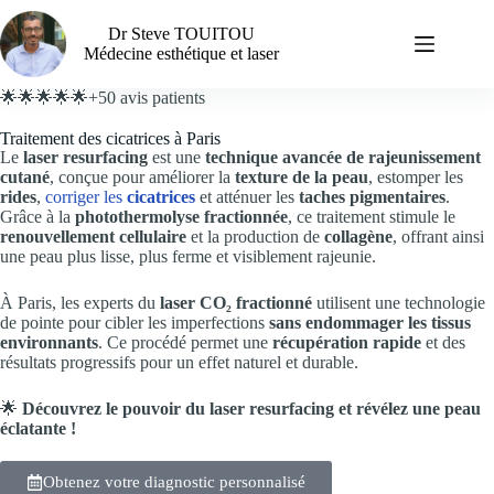
Dr Steve TOUITOU
Médecine esthétique et laser
🌟🌟🌟🌟🌟+50 avis patients
Traitement des cicatrices à Paris
Le
laser resurfacing
est une
technique avancée de rajeunissement
cutané
, conçue pour améliorer la
texture de la peau
, estomper les
rides
,
corriger les
cicatrices
et atténuer les
taches pigmentaires
.
Grâce à la
photothermolyse fractionnée
, ce traitement stimule le
renouvellement cellulaire
et la production de
collagène
, offrant ainsi
une peau plus lisse, plus ferme et visiblement rajeunie.
À Paris, les experts du
laser CO₂ fractionné
utilisent une technologie
de pointe pour cibler les imperfections
sans endommager les tissus
environnants
. Ce procédé permet une
récupération rapide
et des
résultats progressifs pour un effet naturel et durable.
🌟
Découvrez le pouvoir du laser resurfacing et révélez une peau
éclatante !
Obtenez votre diagnostic personnalisé