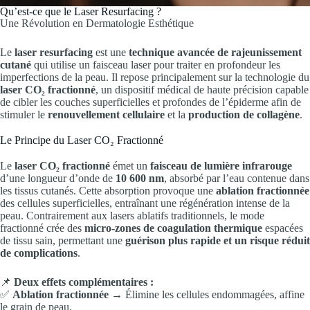
Qu’est-ce que le Laser Resurfacing ?
Une Révolution en Dermatologie Esthétique
Le
laser resurfacing
est une
technique avancée de rajeunissement
cutané
qui utilise un faisceau laser pour traiter en profondeur les
imperfections de la peau. Il repose principalement sur la technologie du
laser CO₂ fractionné
, un dispositif médical de haute précision capable
de cibler les couches superficielles et profondes de l’épiderme afin de
stimuler le
renouvellement cellulaire
et la
production de collagène
.
Le Principe du Laser CO₂ Fractionné
Le
laser CO₂ fractionné
émet un
faisceau de lumière infrarouge
d’une longueur d’onde de
10 600 nm
, absorbé par l’eau contenue dans
les tissus cutanés. Cette absorption provoque une
ablation fractionnée
des cellules superficielles, entraînant une régénération intense de la
peau. Contrairement aux lasers ablatifs traditionnels, le mode
fractionné crée des
micro-zones de coagulation thermique
espacées
de tissu sain, permettant une
guérison plus rapide et un risque réduit
de complications
.
📌
Deux effets complémentaires :
✅
Ablation fractionnée
→ Élimine les cellules endommagées, affine
le grain de peau.