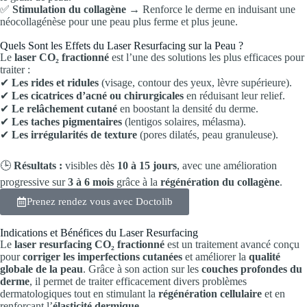
✅
Stimulation du collagène
→ Renforce le derme en induisant une
néocollagénèse pour une peau plus ferme et plus jeune.
Quels Sont les Effets du Laser Resurfacing sur la Peau ?
Le
laser CO₂ fractionné
est l’une des solutions les plus efficaces pour
traiter :
✔
Les rides et ridules
(visage, contour des yeux, lèvre supérieure).
✔
Les cicatrices d’acné ou chirurgicales
en réduisant leur relief.
✔
Le relâchement cutané
en boostant la densité du derme.
✔
Les taches pigmentaires
(lentigos solaires, mélasma).
✔
Les irrégularités de texture
(pores dilatés, peau granuleuse).
🕒
Résultats :
visibles dès
10 à 15 jours
, avec une amélioration
progressive sur
3 à 6 mois
grâce à la
régénération du collagène
.
Prenez rendez vous avec Doctolib
Indications et Bénéfices du Laser Resurfacing
Le
laser resurfacing CO₂ fractionné
est un traitement avancé conçu
pour
corriger les imperfections cutanées
et améliorer la
qualité
globale de la peau
. Grâce à son action sur les
couches profondes du
derme
, il permet de traiter efficacement divers problèmes
dermatologiques tout en stimulant la
régénération cellulaire
et en
renforçant l’
élasticité dermique
.