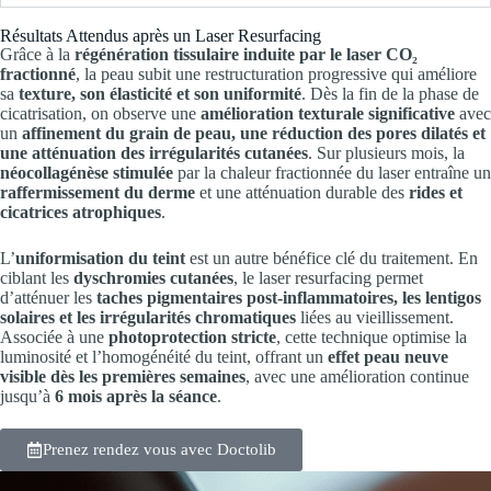
Résultats Attendus après un Laser Resurfacing
Grâce à la
régénération tissulaire induite par le laser CO₂
fractionné
, la peau subit une restructuration progressive qui améliore
sa
texture, son élasticité et son uniformité
. Dès la fin de la phase de
cicatrisation, on observe une
amélioration texturale significative
avec
un
affinement du grain de peau, une réduction des pores dilatés et
une atténuation des irrégularités cutanées
. Sur plusieurs mois, la
néocollagénèse stimulée
par la chaleur fractionnée du laser entraîne un
raffermissement du derme
et une atténuation durable des
rides et
cicatrices atrophiques
.
L’
uniformisation du teint
est un autre bénéfice clé du traitement. En
ciblant les
dyschromies cutanées
, le laser resurfacing permet
d’atténuer les
taches pigmentaires post-inflammatoires, les lentigos
solaires et les irrégularités chromatiques
liées au vieillissement.
Associée à une
photoprotection stricte
, cette technique optimise la
luminosité et l’homogénéité du teint, offrant un
effet peau neuve
visible dès les premières semaines
, avec une amélioration continue
jusqu’à
6 mois après la séance
.
Prenez rendez vous avec Doctolib